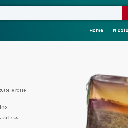
Home
Nicof
utte le razze
lino
ità fisica.