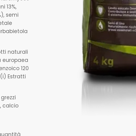
i 13%,
), semi
etale
arbabietola
tti naturali
ea europaea
enzoico 120
i) Estratti
 grezzi
, calcio
uantità