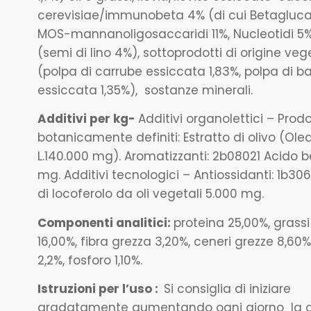
cerevisiae/immunobeta 4% (di cui Betaglucan
MOS-mannanoligosaccaridi 11%, Nucleotidi 5%
(semi di lino 4%), sottoprodotti di origine veg
(polpa di carrube essiccata 1,83%, polpa di b
essiccata 1,35%), sostanze minerali.
Additivi per kg-
Additivi organolettici – Prodo
botanicamente definiti: Estratto di olivo (Ol
L.140.000 mg). Aromatizzanti: 2b08021 Acido b
mg. Additivi tecnologici – Antiossidanti: 1b306(
di locoferolo da oli vegetali 5.000 mg.
Componenti analitici:
proteina 25,00%, grassi
16,00%, fibra grezza 3,20%, ceneri grezze 8,60%
2,2%, fosforo 1,10%.
Istruzioni per l’uso :
Si consiglia di iniziare
gradatamente aumentando ogni giorno la q