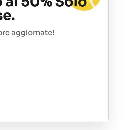
o al 50% Solo
e.
pre aggiornate!