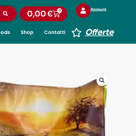
Account
0
0,00
€
Offerte
oods
Shop
Contatti