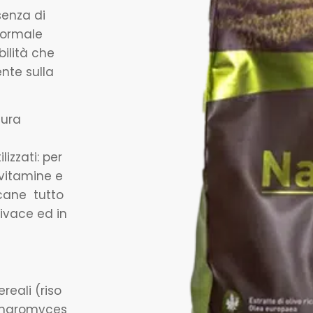
senza di
 normale
bilità che
nte sulla
tura
lizzati: per
vitamine e
 cane tutto
ivace ed in
reali (riso
accharomyces