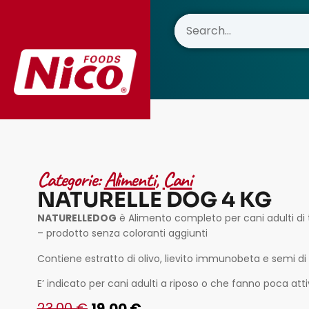
contenuto
Categorie:
Alimenti
,
Cani
NATURELLE DOG 4 KG
NATURELLEDOG
è Alimento completo per cani adulti di t
– prodotto senza coloranti aggiunti
Contiene estratto di olivo, lievito immunobeta e semi di 
E’ indicato per cani adulti a riposo o che fanno poca attiv
23,00
€
19,00
€