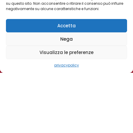
professionale,
snack artigianali per
su questo sito. Non acconsentire o ritirare il consenso può influire
negativamente su alcune caratteristiche e funzioni.
dedicata a negozi
cani.Tre gusti
specializzati
differenti arricchiti da
nutraceutici veg,
Accetta
un’ottima
integrazione del
Nega
fabbisogno
giornaliero
Visualizza le preferenze
0
0,00
€
privacypolicy
Perchè sceglierei noi
Siamo gli esperti dei
tuoi animali