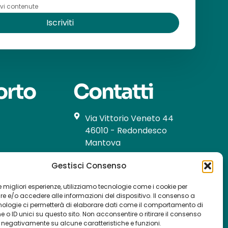
ivi contenute
Iscriviti
orto
Contatti
Via Vittorio Veneto 44
46010 - Redondesco
Mantova
+39 335 6760688
Gestisci Consenso
+39 0376 954267
 le migliori esperienze, utilizziamo tecnologie come i cookie per
info@nicofoods.it
 e/o accedere alle informazioni del dispositivo. Il consenso a
nologie ci permetterà di elaborare dati come il comportamento di
 o ID unici su questo sito. Non acconsentire o ritirare il consenso
e negativamente su alcune caratteristiche e funzioni.