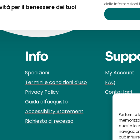
delle informazioni 
vità per il benessere dei tuoi
Info
Supp
Spedizioni
My Account
Termini e condizioni d'uso
FAQ
Privacy Policy
Contattaci
Guida all'acquisto
Accessibility Statement
Per fornire
Richiesta di recesso
memorizzare
queste tec
navigazione
può influir